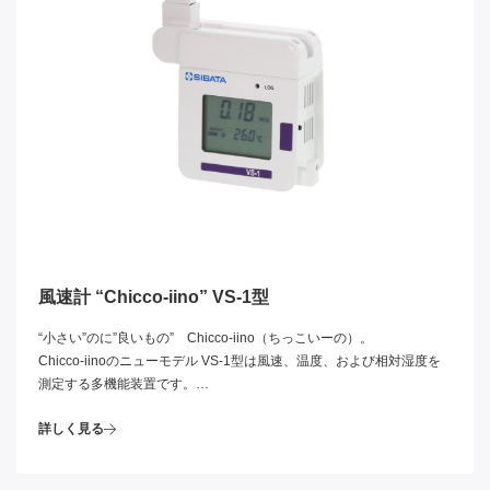
風速計 “Chicco-iino” VS-1型
“小さい”のに”良いもの” Chicco-iino（ちっこいーの）。
Chicco-iinoのニューモデル VS-1型は風速、温度、および相対湿度を
測定する多機能装置です。
高機能かつ使いやすい測定装置として、さまざまな用途において活躍
詳しく見る
します。