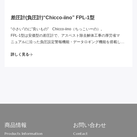
差圧計(負圧計)“Chicco-iino” FPL-1型
“小さい”のに”良いもの” Chicco-iino（ちっこいーの）。
FPL-1型は安価型の差圧計で、アスベスト除去解体工事の厚労省マ
ニュアルに沿った負圧設定警報機能・データロギング機能を搭載して
おり、アスベスト除去解体工事現場での負圧測定、負圧監視器として
詳しく見る
使用可能です。温湿度測定も行うため解体現場の詳細な空気環境を測
定できます。
商品情報
お問い合わせ
Products Information
Contact