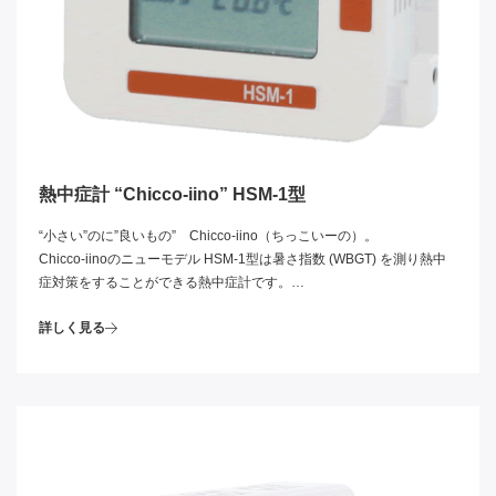
熱中症計 “Chicco-iino” HSM-1型
“小さい”のに”良いもの” Chicco-iino（ちっこいーの）。
Chicco-iinoのニューモデル HSM-1型は暑さ指数 (WBGT) を測り熱中
症対策をすることができる熱中症計です。
JIS B 7922 Class 1.5に準拠した、小さくても高性能なモデルです。
詳しく見る