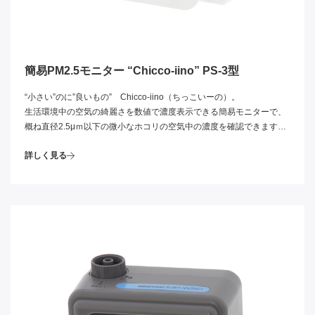
簡易PM2.5モニター “Chicco-iino” PS-3型
“小さい”のに”良いもの” Chicco-iino（ちっこいーの）。
生活環境中の空気の綺麗さを数値で濃度表示できる簡易モニターで、
概ね直径2.5μｍ以下の微小なホコリの空気中の濃度を確認できます。
温湿度(切替表示)も表示できるので、空気清浄機等との併用で部屋の
詳しく見る
空気の綺麗度･快適度を保つのに役立ちます。