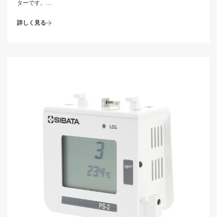
ターです。
室内の換気が不十分で人が多いと室内空気の二酸化炭素濃度が上がり
詳しく見る
ますので、換気の良し悪しや人の密集度の目安として役立ちます。
また、温度と湿度も表示(切替表示)できますので部屋の快適度を保つ
ための目安としても役立ちます。