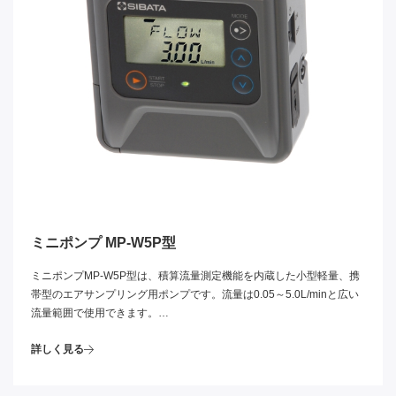
ミニポンプ MP-W5P型
ミニポンプMP-W5P型は、積算流量測定機能を内蔵した小型軽量、携
帯型のエアサンプリング用ポンプです。流量は0.05～5.0L/minと広い
流量範囲で使用できます。
定流量機能を内蔵しており、粉じん採取などによる吸引圧力の増加に
詳しく見る
伴う吸引流量の低下を抑えています。流量範囲が広く安定しています
ので作業環境・室内環境・大気環境中の有害物質のエアサンプリング
用ポンプとして幅広く使用できます。