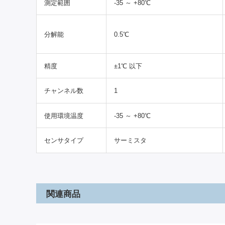
測定範囲
-35 ～ +80℃
分解能
0.5℃
精度
±1℃ 以下
チャンネル数
1
使用環境温度
-35 ～ +80℃
センサタイプ
サーミスタ
関連商品