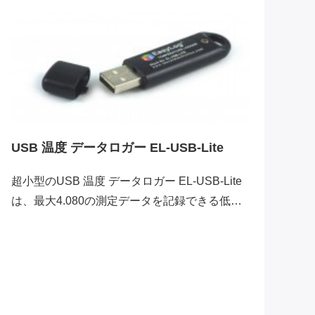
USB 温度 データロガー EL-USB-Lite
U
超小型のUSB 温度 データロガー EL-USB-Lite
は、最大4.080の測定データを記録できる低価
U
格な温度データロガーです。測定範囲は-10～
指
+50℃で測定間隔は30分に固定されています。
定
ガ