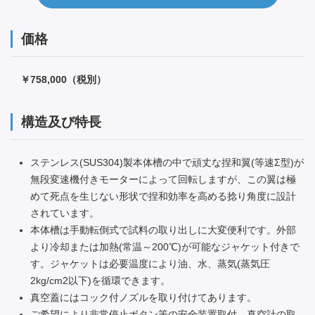
価格
￥758,000（税別）
構造及び特長
ステンレス(SUS304)製本体槽の中で頑丈な捏和翼(等速Σ型)が
無段変速機付きモーターによって回転しますが、この翼は極
めて死点を生じない形状で捏和効率を高める捻り角度に設計
されています。
本体槽は手動転倒式で試料の取り出しに大変便利です。外部
より冷却または加熱(常温～200℃)が可能なジャケット付きで
す。ジャケットは必要温度により油、水、蒸気(蒸気圧
2kg/cm2以下)を循環できます。
真空蓋にはコック付ノズルを取り付けてあります。
ご希望により非常停止ボタン等の安全装置取付、真空計の取