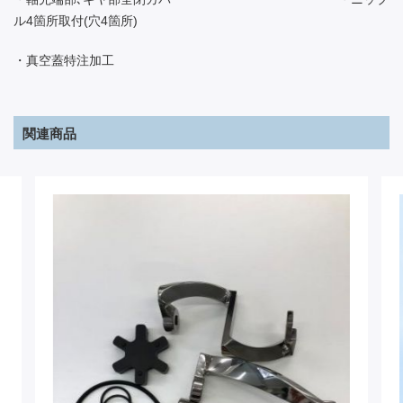
ル4箇所取付(穴4箇所)
・真空蓋特注加工
関連商品