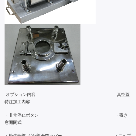
オプション内容 真空蓋
特注加工内容
・非常停止ボタン ・覗き
窓開閉式
・軸先端部､ギヤ部全閉カバー ・ニップ